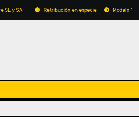
SA
Retribución en especie
Modelo 131 (IRPF p