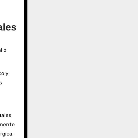
ales
l o
co y
s
uales
amente
rgica.