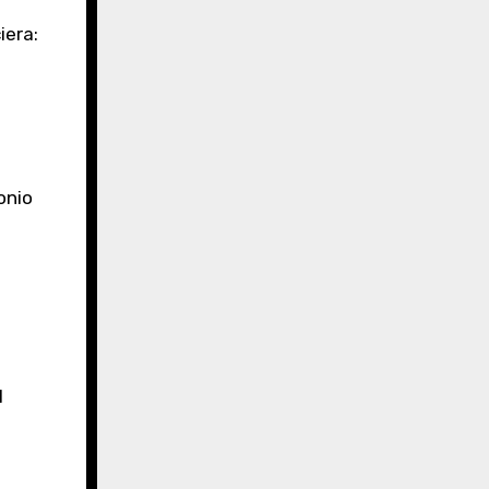
iera:
onio
l