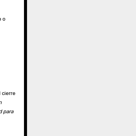
o o
 cierre
n
d para