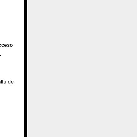
exceso
.
llá de