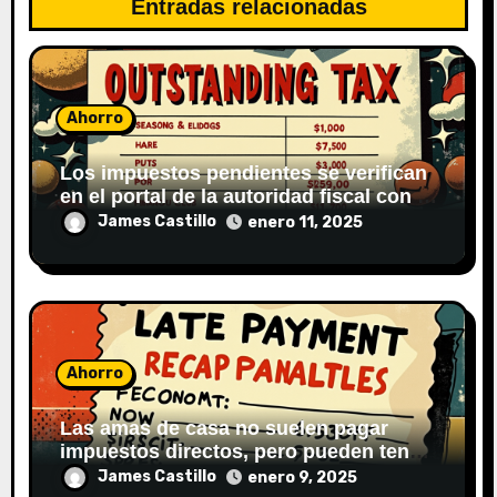
t
Entradas relacionadas
r
a
Ahorro
d
Los impuestos pendientes se verifican
a
en el portal de la autoridad fiscal con tu
identificación fiscal.
James Castillo
enero 11, 2025
s
Ahorro
Las amas de casa no suelen pagar
impuestos directos, pero pueden tener
obligaciones fiscales según sus
James Castillo
enero 9, 2025