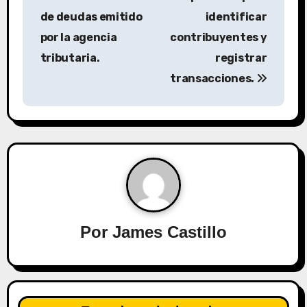
e
de deudas emitido
identificar
g
por la agencia
contribuyentes y
a
tributaria.
registrar
transacciones.
c
i
ó
n
d
e
Por
James Castillo
e
n