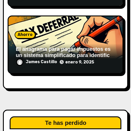
ingresos.
Ahorro
El anagrama para pagar impuestos es
un sistema simplificado para identificar
contribuyentes y registrar
James Castillo
enero 9, 2025
transacciones.
Te has perdido