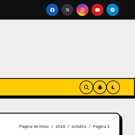
dulos)
Autónomo TRADE (dependiente)
Sistema
Página de inicio
2024
octubre
Página 2