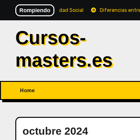
Saltar
D de la Seguridad Social
Rompiendo
Diferencias entre SL y SA
al
contenido
Cursos-
masters.es
Home
octubre 2024